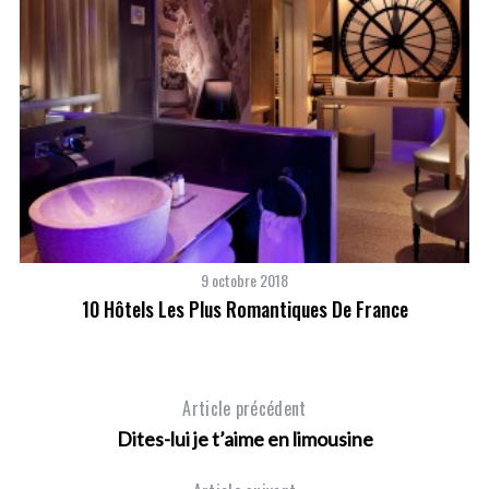
S
e
a
r
c
h
f
o
r
9 octobre 2018
:
10 Hôtels Les Plus Romantiques De France
Article précédent
Dites-lui je t’aime en limousine