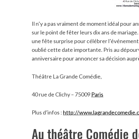
Il n’y a pas vraiment de moment idéal pour a
S
sur le point de fêter leurs dix ans de mariage
e
une fête surprise pour célébrer l’événement
a
oublié cette date importante. Pris au dépour
r
anniversaire pour annoncer sa décision aupr
c
h
f
Théâtre La Grande Comédie,
o
r
:
40 rue de Clichy – 75009
Paris
Plus d’infos :
http://www.lagrandecomedie.
Au théâtre Comédie d