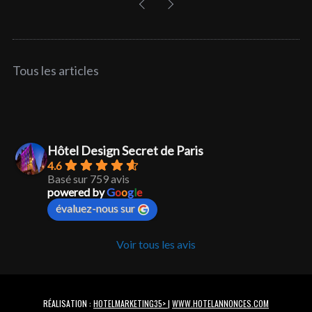
Tous les articles
Hôtel Design Secret de Paris
4.6
Basé sur 759 avis
powered by
G
o
o
g
l
e
évaluez-nous sur
Voir tous les avis
RÉALISATION :
HOTELMARKETING35>
|
WWW.HOTELANNONCES.COM