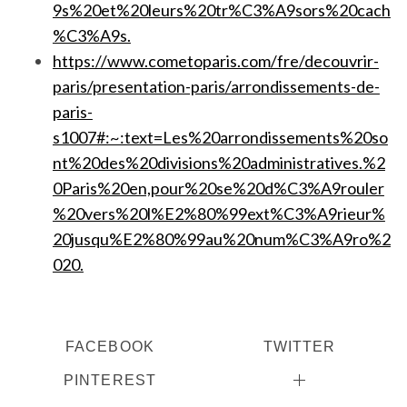
9s%20et%20leurs%20tr%C3%A9sors%20cach
%C3%A9s.
https://www.cometoparis.com/fre/decouvrir-
paris/presentation-paris/arrondissements-de-
paris-
s1007#:~:text=Les%20arrondissements%20so
nt%20des%20divisions%20administratives.%2
0Paris%20en,pour%20se%20d%C3%A9rouler
%20vers%20l%E2%80%99ext%C3%A9rieur%
20jusqu%E2%80%99au%20num%C3%A9ro%2
020.
FACEBOOK
TWITTER
PINTEREST