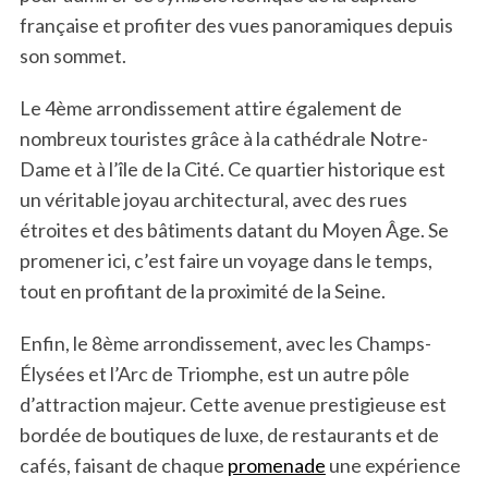
française et profiter des vues panoramiques depuis
son sommet.
Le 4ème arrondissement attire également de
nombreux touristes grâce à la cathédrale Notre-
Dame et à l’île de la Cité. Ce quartier historique est
un véritable joyau architectural, avec des rues
S
étroites et des bâtiments datant du Moyen Âge. Se
e
promener ici, c’est faire un voyage dans le temps,
a
tout en profitant de la proximité de la Seine.
r
c
Enfin, le 8ème arrondissement, avec les Champs-
h
Élysées et l’Arc de Triomphe, est un autre pôle
f
o
d’attraction majeur. Cette avenue prestigieuse est
r
bordée de boutiques de luxe, de restaurants et de
:
cafés, faisant de chaque
promenade
une expérience