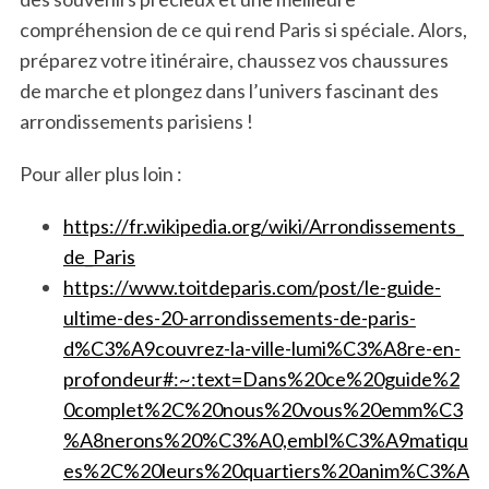
compréhension de ce qui rend Paris si spéciale. Alors,
préparez votre itinéraire, chaussez vos chaussures
de marche et plongez dans l’univers fascinant des
arrondissements parisiens !
Pour aller plus loin :
https://fr.wikipedia.org/wiki/Arrondissements_
de_Paris
https://www.toitdeparis.com/post/le-guide-
ultime-des-20-arrondissements-de-paris-
d%C3%A9couvrez-la-ville-lumi%C3%A8re-en-
profondeur#:~:text=Dans%20ce%20guide%2
0complet%2C%20nous%20vous%20emm%C3
%A8nerons%20%C3%A0,embl%C3%A9matiqu
es%2C%20leurs%20quartiers%20anim%C3%A