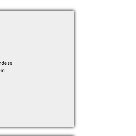
nde se
som