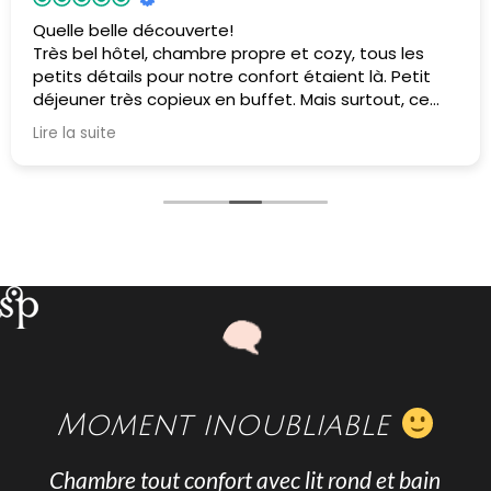
#parissensuel
ozy, tous les
J'ai adoré l'accueil, très professionne
ient là. Petit
souriant efficace. Une nuit au Mouli
s surtout, ce
son jacuzzi délicieusement agencé
tillesse de tous
propre, soignée, et prestations de b
Lire la suite
ception jusqu'au
au sein de l'hôtel. A très vite Valerie
us ont enchanté.
 un peu de temps
, pour l'allumage
 toute l'équipe
Moment inoubliable
Chambre tout confort avec lit rond et bain