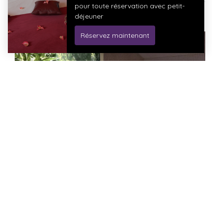
HAMMAM
Laissez-vous emporter par les vapeurs ressourçantes du
hammam pour un moment de bien être.