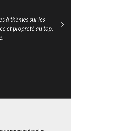
es à thèmes sur les
Accueil et personnel très 
ice et propreté au top.
dépayser. L’emplacement 
e.
our un moment des plus