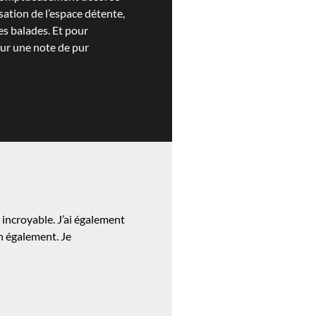
sation de l’espace détente,
es balades. Et pour
sur une note de pur
t incroyable. J’ai également
on également. Je