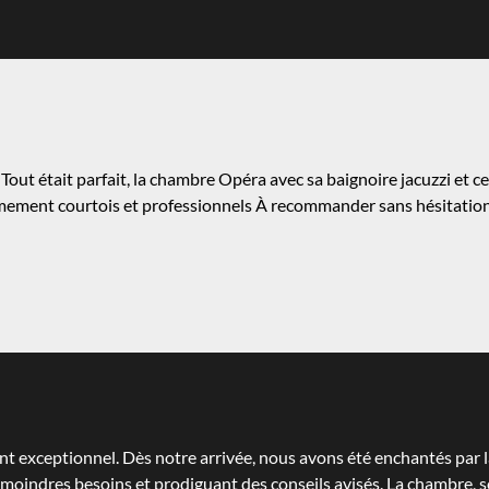
Tout était parfait, la chambre Opéra avec sa baignoire jacuzzi et c
rêmement courtois et professionnels À recommander sans hésitation
t exceptionnel. Dès notre arrivée, nous avons été enchantés par la
os moindres besoins et prodiguant des conseils avisés. La chambr