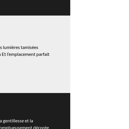
es lumières tamisées
 Et l’emplacement parfait
 gentillesse et la
e, somptueusement décorée