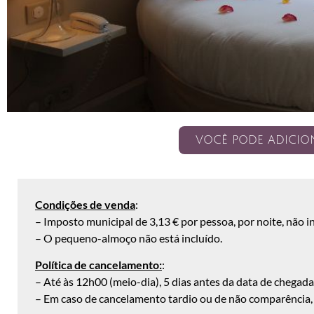
VOCÊ PODE ADICIO
Balões enchidos
Condições de venda
:
de hélio
– Imposto municipal de 3,13 € por pessoa, por noite, não i
– O pequeno-almoço não está incluído.
Política de cancelamento:
:
– Até às 12h00 (meio-dia), 5 dias antes da data de chegad
– Em caso de cancelamento tardio ou de não comparência, o